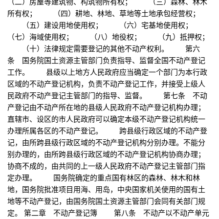
（二）房屋等建筑物、构筑物所有权； （三）森林、林木
所有权； （四）耕地、林地、草地等土地承包经营权；
（五）建设用地使用权； （六）宅基地使用权；
（七）海域使用权； （八）地役权； （九）抵押权；
（十）法律规定需要登记的其他不动产权利。 第六
条 国务院国土资源主管部门负责指导、监督全国不动产登记
工作。 县级以上地方人民政府应当确定一个部门为本行政
区域的不动产登记机构，负责不动产登记工作，并接受上级人
民政府不动产登记主管部门的指导、监督。 第七条 不动
产登记由不动产所在地的县级人民政府不动产登记机构办理；
直辖市、设区的市人民政府可以确定本级不动产登记机构统一
办理所属各区的不动产登记。 跨县级行政区域的不动产登
记，由所跨县级行政区域的不动产登记机构分别办理。不能分
别办理的，由所跨县级行政区域的不动产登记机构协商办理；
协商不成的，由共同的上一级人民政府不动产登记主管部门指
定办理。 国务院确定的重点国有林区的森林、林木和林
地，国务院批准项目用海、用岛，中央国家机关使用的国有土
地等不动产登记，由国务院国土资源主管部门会同有关部门规
定。 第二章 不动产登记簿 第八条 不动产以不动产单元