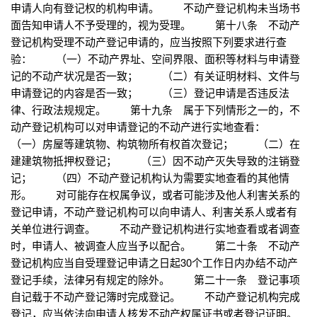
申请人向有登记权的机构申请。 不动产登记机构未当场书
面告知申请人不予受理的，视为受理。 第十八条 不动产
登记机构受理不动产登记申请的，应当按照下列要求进行查
验： （一）不动产界址、空间界限、面积等材料与申请登
记的不动产状况是否一致； （二）有关证明材料、文件与
申请登记的内容是否一致； （三）登记申请是否违反法
律、行政法规规定。 第十九条 属于下列情形之一的，不
动产登记机构可以对申请登记的不动产进行实地查看：
（一）房屋等建筑物、构筑物所有权首次登记； （二）在
建建筑物抵押权登记； （三）因不动产灭失导致的注销登
记； （四）不动产登记机构认为需要实地查看的其他情
形。 对可能存在权属争议，或者可能涉及他人利害关系的
登记申请，不动产登记机构可以向申请人、利害关系人或者有
关单位进行调查。 不动产登记机构进行实地查看或者调查
时，申请人、被调查人应当予以配合。 第二十条 不动产
登记机构应当自受理登记申请之日起30个工作日内办结不动产
登记手续，法律另有规定的除外。 第二十一条 登记事项
自记载于不动产登记簿时完成登记。 不动产登记机构完成
登记，应当依法向申请人核发不动产权属证书或者登记证明。