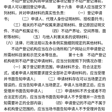
不动产登记机构将申请登记事项记载于不动产登记簿前，
申请人可以撤回登记申请。 第十六条 申请人应当提交下
列材料，并对申请材料的真实性负责： （一）登记申请
书； （二）申请人、代理人身份证明材料、授权委托书；
（三）相关的不动产权属来源证明材料、登记原因证明文
件、不动产权属证书； （四）不动产界址、空间界限、面
积等材料； （五）与他人利害关系的说明材料；
（六）法律、行政法规以及本条例实施细则规定的其他材料。
不动产登记机构应当在办公场所和门户网站公开申请登记
所需材料目录和示范文本等信息。 第十七条 不动产登记
机构收到不动产登记申请材料，应当分别按照下列情况办理：
（一）属于登记职责范围，申请材料齐全、符合法定形
式，或者申请人按照要求提交全部补正申请材料的，应当受理
并书面告知申请人； （二）申请材料存在可以当场更正的
错误的，应当告知申请人当场更正，申请人当场更正后，应当
受理并书面告知申请人； （三）申请材料不齐全或者不符
合法定形式的，应当当场书面告知申请人不予受理并一次性告
知需要补正的全部内容； （四）申请登记的不动产不属于
本机构登记范围的，应当当场书面告知申请人不予受理并告知