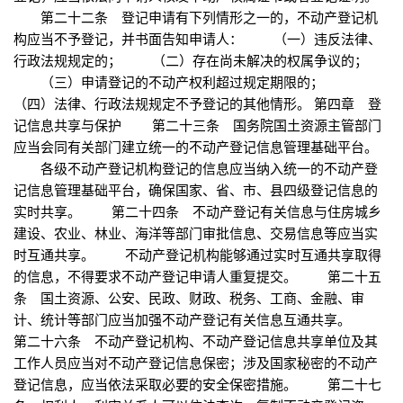
第二十二条 登记申请有下列情形之一的，不动产登记机
构应当不予登记，并书面告知申请人： （一）违反法律、
行政法规规定的； （二）存在尚未解决的权属争议的；
（三）申请登记的不动产权利超过规定期限的；
（四）法律、行政法规规定不予登记的其他情形。 第四章 登
记信息共享与保护 第二十三条 国务院国土资源主管部门
应当会同有关部门建立统一的不动产登记信息管理基础平台。
各级不动产登记机构登记的信息应当纳入统一的不动产登
记信息管理基础平台，确保国家、省、市、县四级登记信息的
实时共享。 第二十四条 不动产登记有关信息与住房城乡
建设、农业、林业、海洋等部门审批信息、交易信息等应当实
时互通共享。 不动产登记机构能够通过实时互通共享取得
的信息，不得要求不动产登记申请人重复提交。 第二十五
条 国土资源、公安、民政、财政、税务、工商、金融、审
计、统计等部门应当加强不动产登记有关信息互通共享。
第二十六条 不动产登记机构、不动产登记信息共享单位及其
工作人员应当对不动产登记信息保密；涉及国家秘密的不动产
登记信息，应当依法采取必要的安全保密措施。 第二十七