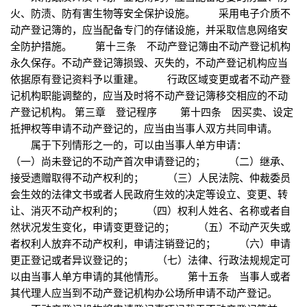
火、防渍、防有害生物等安全保护设施。 采用电子介质不
动产登记簿的，应当配备专门的存储设施，并采取信息网络安
全防护措施。 第十三条 不动产登记簿由不动产登记机构
永久保存。不动产登记簿损毁、灭失的，不动产登记机构应当
依据原有登记资料予以重建。 行政区域变更或者不动产登
记机构职能调整的，应当及时将不动产登记簿移交相应的不动
产登记机构。 第三章 登记程序 第十四条 因买卖、设定
抵押权等申请不动产登记的，应当由当事人双方共同申请。
属于下列情形之一的，可以由当事人单方申请：
（一）尚未登记的不动产首次申请登记的； （二）继承、
接受遗赠取得不动产权利的； （三）人民法院、仲裁委员
会生效的法律文书或者人民政府生效的决定等设立、变更、转
让、消灭不动产权利的； （四）权利人姓名、名称或者自
然状况发生变化，申请变更登记的； （五）不动产灭失或
者权利人放弃不动产权利，申请注销登记的； （六）申请
更正登记或者异议登记的； （七）法律、行政法规规定可
以由当事人单方申请的其他情形。 第十五条 当事人或者
其代理人应当到不动产登记机构办公场所申请不动产登记。