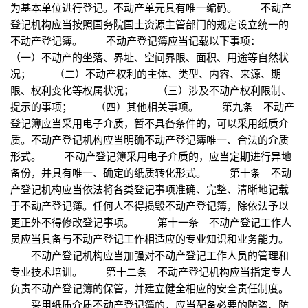
为基本单位进行登记。不动产单元具有唯一编码。 不动产
登记机构应当按照国务院国土资源主管部门的规定设立统一的
不动产登记簿。 不动产登记簿应当记载以下事项：
（一）不动产的坐落、界址、空间界限、面积、用途等自然状
况； （二）不动产权利的主体、类型、内容、来源、期
限、权利变化等权属状况； （三）涉及不动产权利限制、
提示的事项； （四）其他相关事项。 第九条 不动产
登记簿应当采用电子介质，暂不具备条件的，可以采用纸质介
质。不动产登记机构应当明确不动产登记簿唯一、合法的介质
形式。 不动产登记簿采用电子介质的，应当定期进行异地
备份，并具有唯一、确定的纸质转化形式。 第十条 不动
产登记机构应当依法将各类登记事项准确、完整、清晰地记载
于不动产登记簿。任何人不得损毁不动产登记簿，除依法予以
更正外不得修改登记事项。 第十一条 不动产登记工作人
员应当具备与不动产登记工作相适应的专业知识和业务能力。
不动产登记机构应当加强对不动产登记工作人员的管理和
专业技术培训。 第十二条 不动产登记机构应当指定专人
负责不动产登记簿的保管，并建立健全相应的安全责任制度。
采用纸质介质不动产登记簿的，应当配备必要的防盗、防